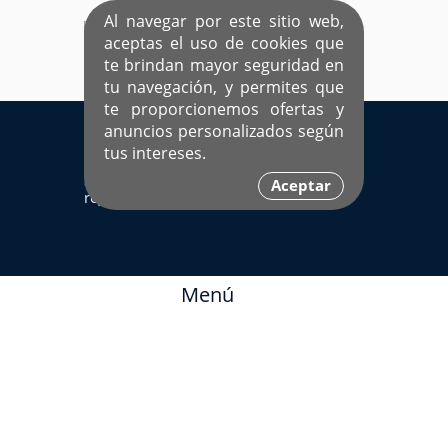
Al navegar por este sitio web,
aceptas el uso de cookies que
te brindan mayor seguridad en
tu navegación, y permites que
te proporcionemos ofertas y
EL ÚNICO SITIO DEDICADO A SOLTEROS
anuncios personalizados según
HISPANOS COMO TÚ
tus intereses.
Sí ya estás
Ingresa aquí
Aceptar
registrado
Menú