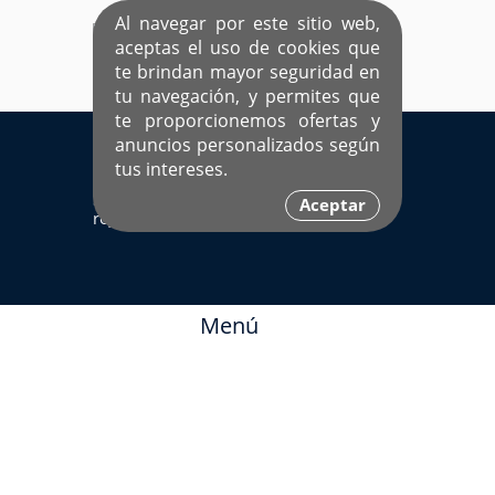
Al navegar por este sitio web,
aceptas el uso de cookies que
te brindan mayor seguridad en
tu navegación, y permites que
te proporcionemos ofertas y
EL ÚNICO SITIO DEDICADO A SOLTEROS
anuncios personalizados según
HISPANOS COMO TÚ
tus intereses.
Sí ya estás
Ingresa aquí
Aceptar
registrado
Menú