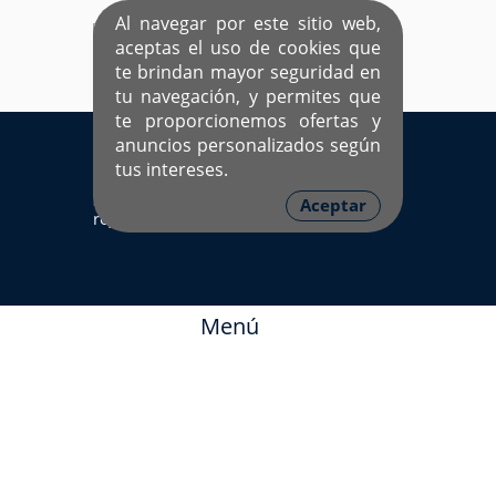
Al navegar por este sitio web,
aceptas el uso de cookies que
te brindan mayor seguridad en
tu navegación, y permites que
te proporcionemos ofertas y
EL ÚNICO SITIO DEDICADO A SOLTEROS
anuncios personalizados según
HISPANOS COMO TÚ
tus intereses.
Sí ya estás
Ingresa aquí
Aceptar
registrado
Menú