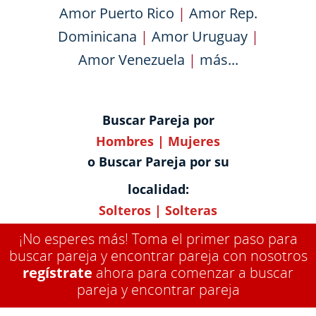
Amor Puerto Rico
|
Amor Rep.
Dominicana
|
Amor Uruguay
|
Amor Venezuela
|
más...
Buscar Pareja por
Hombres
|
Mujeres
o Buscar Pareja por su
localidad:
Solteros
|
Solteras
¡No esperes más! Toma el primer paso para
buscar pareja y encontrar pareja con nosotros
regístrate
ahora para comenzar a buscar
pareja y encontrar pareja