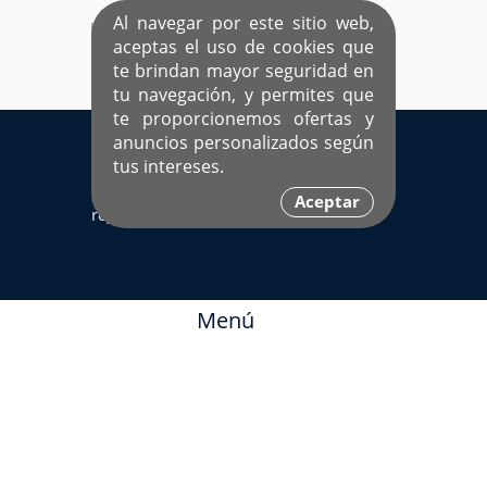
Al navegar por este sitio web,
aceptas el uso de cookies que
te brindan mayor seguridad en
tu navegación, y permites que
te proporcionemos ofertas y
EL ÚNICO SITIO DEDICADO A SOLTEROS
anuncios personalizados según
HISPANOS COMO TÚ
tus intereses.
Sí ya estás
Ingresa aquí
Aceptar
registrado
Menú