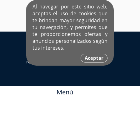
Al navegar por este sitio web,
aceptas el uso de cookies que
te brindan mayor seguridad en
tu navegación, y permites que
te proporcionemos ofertas y
EL ÚNICO SITIO DEDICADO A SOLTEROS
anuncios personalizados según
HISPANOS COMO TÚ
tus intereses.
Sí ya estás
Ingresa aquí
Aceptar
registrado
Menú