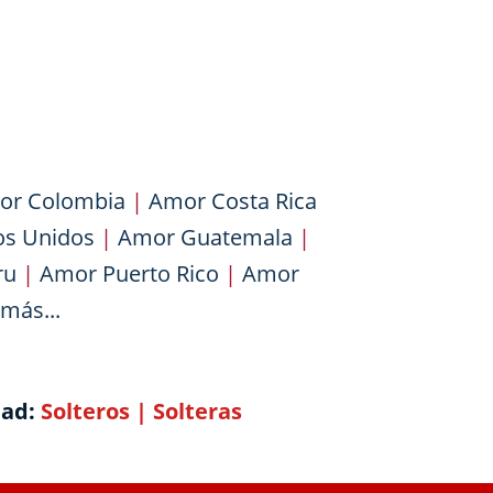
or Colombia
|
Amor Costa Rica
os Unidos
|
Amor Guatemala
|
ru
|
Amor Puerto Rico
|
Amor
más...
dad:
Solteros
|
Solteras