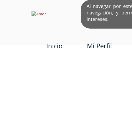
Al navegar por est
navegación, y per
EL ÚNICO S
intereses.
Inicio
Mi Perfil