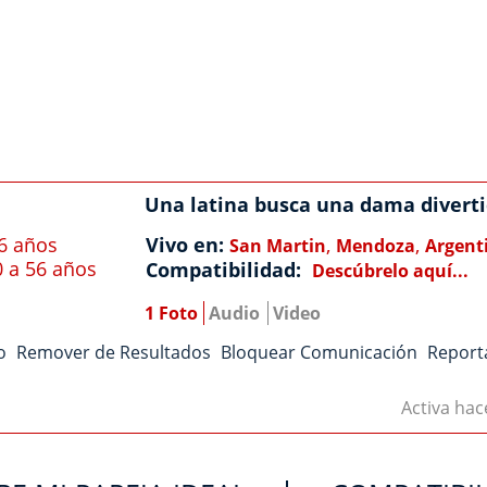
Una latina busca una dama divert
6 años
Vivo en:
,
,
San Martin
Mendoza
Argent
0 a 56 años
Compatibilidad:
Descúbrelo aquí...
1 Foto
Audio
Video
o
Remover de Resultados
Bloquear Comunicación
Report
Activa ha