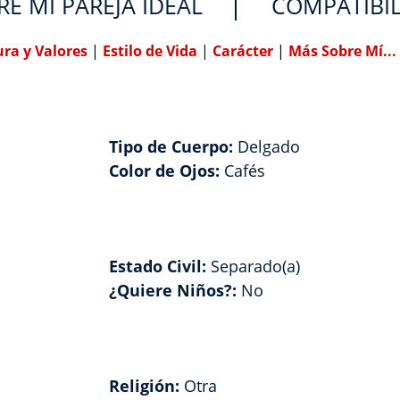
RE MI PAREJA IDEAL
COMPATIBI
ura y Valores
|
Estilo de Vida
|
Carácter
|
Más Sobre Mí...
Tipo de Cuerpo:
Delgado
Color de Ojos:
Cafés
Estado Civil:
Separado(a)
¿Quiere Niños?:
No
Religión:
Otra