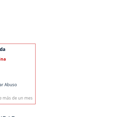
ida
ina
ar Abuso
ce más de un mes