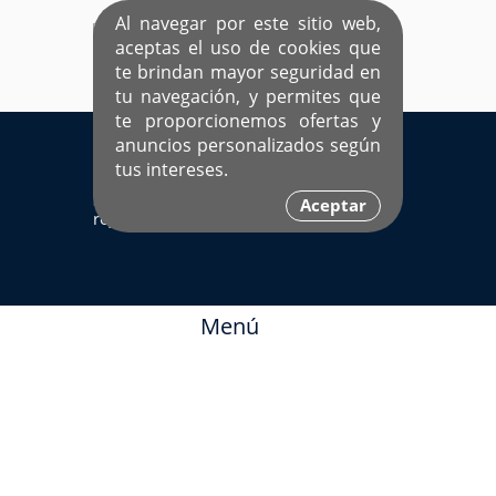
Al navegar por este sitio web,
aceptas el uso de cookies que
te brindan mayor seguridad en
tu navegación, y permites que
te proporcionemos ofertas y
EL ÚNICO SITIO DEDICADO A SOLTEROS
anuncios personalizados según
HISPANOS COMO TÚ
tus intereses.
Sí ya estás
Ingresa aquí
Aceptar
registrado
Menú