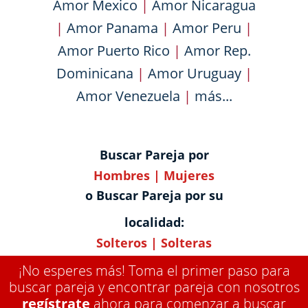
Amor Mexico
|
Amor Nicaragua
|
Amor Panama
|
Amor Peru
|
Amor Puerto Rico
|
Amor Rep.
Dominicana
|
Amor Uruguay
|
Amor Venezuela
|
más...
Buscar Pareja por
Hombres
|
Mujeres
o Buscar Pareja por su
localidad:
Solteros
|
Solteras
¡No esperes más! Toma el primer paso para
buscar pareja y encontrar pareja con nosotros
regístrate
ahora para comenzar a buscar