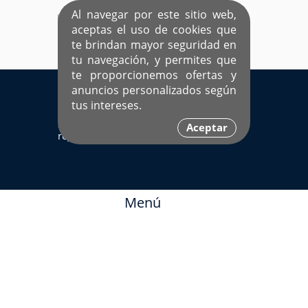
Al navegar por este sitio web,
aceptas el uso de cookies que
te brindan mayor seguridad en
tu navegación, y permites que
te proporcionemos ofertas y
EL ÚNICO SITIO DEDICADO A SOLTEROS
anuncios personalizados según
HISPANOS COMO TÚ
tus intereses.
Sí ya estás
Ingresa aquí
Aceptar
registrado
Menú