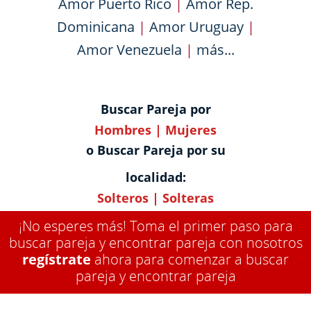
Amor Puerto Rico
|
Amor Rep.
Dominicana
|
Amor Uruguay
|
Amor Venezuela
|
más...
Buscar Pareja por
Hombres
|
Mujeres
o Buscar Pareja por su
localidad:
Solteros
|
Solteras
¡No esperes más! Toma el primer paso para
buscar pareja y encontrar pareja con nosotros
regístrate
ahora para comenzar a buscar
pareja y encontrar pareja