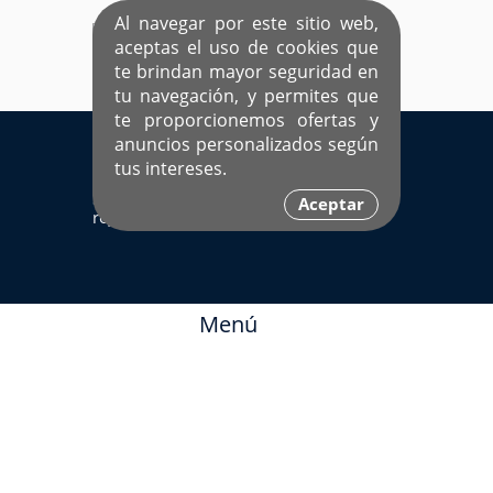
Al navegar por este sitio web,
aceptas el uso de cookies que
te brindan mayor seguridad en
tu navegación, y permites que
te proporcionemos ofertas y
EL ÚNICO SITIO DEDICADO A SOLTEROS
anuncios personalizados según
HISPANOS COMO TÚ
tus intereses.
Sí ya estás
Ingresa aquí
Aceptar
registrado
Menú