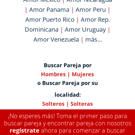
|
Amor Panama
|
Amor Peru
|
Amor Puerto Rico
|
Amor Rep.
Dominicana
|
Amor Uruguay
|
Amor Venezuela
|
más...
Buscar Pareja por
Hombres
|
Mujeres
o Buscar Pareja por su
localidad:
Solteros
|
Solteras
¡No esperes más! Toma el primer paso para
buscar pareja y encontrar pareja con nosotros
regístrate
ahora para comenzar a buscar