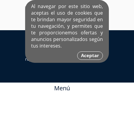
Al navegar por este sitio web,
aceptas el uso de cookies que
te brindan mayor seguridad en
tu navegación, y permites que
te proporcionemos ofertas y
EL ÚNICO SITIO DEDICADO A SOLTEROS
anuncios personalizados según
HISPANOS COMO TÚ
tus intereses.
Sí ya estás
Ingresa aquí
Aceptar
registrado
Menú