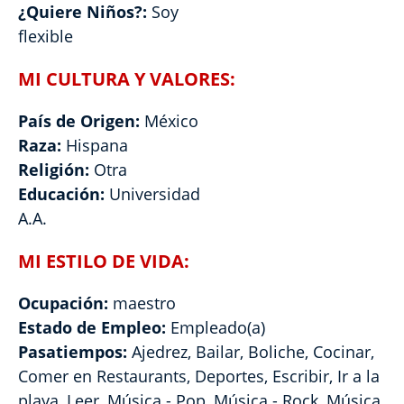
¿Quiere Niños?:
Soy
flexible
MI CULTURA Y VALORES:
País de Origen:
México
Raza:
Hispana
Religión:
Otra
Educación:
Universidad
A.A.
MI ESTILO DE VIDA:
Ocupación:
maestro
Estado de Empleo:
Empleado(a)
Pasatiempos:
Ajedrez, Bailar, Boliche, Cocinar,
Comer en Restaurants, Deportes, Escribir, Ir a la
playa, Leer, Música - Pop, Música - Rock, Música