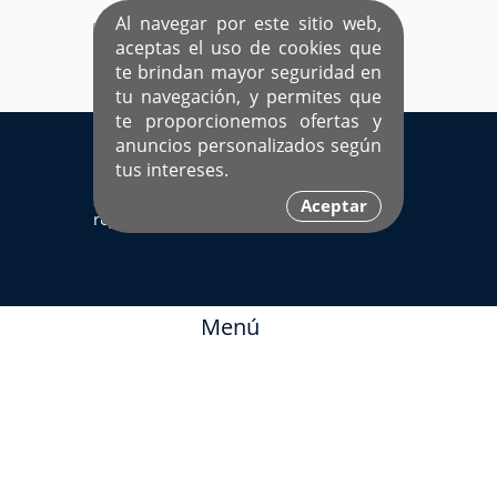
Al navegar por este sitio web,
aceptas el uso de cookies que
te brindan mayor seguridad en
tu navegación, y permites que
te proporcionemos ofertas y
EL ÚNICO SITIO DEDICADO A SOLTEROS
anuncios personalizados según
HISPANOS COMO TÚ
tus intereses.
Sí ya estás
Ingresa aquí
Aceptar
registrado
Menú