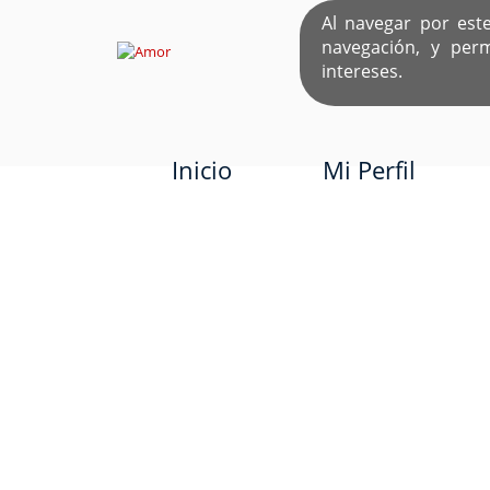
Al navegar por est
navegación, y per
EL ÚNICO S
intereses.
Inicio
Mi Perfil