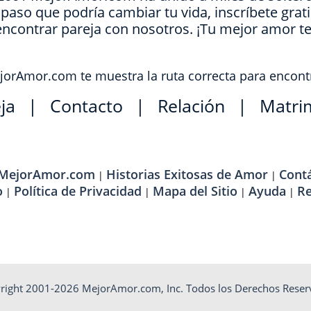
l paso que podría cambiar tu vida, inscríbete grat
encontrar pareja con nosotros. ¡Tu mejor amor t
orAmor.com te muestra la ruta correcta para encont
ja
|
Contacto
|
Relación
|
Matri
 MejorAmor.com
Historias Exitosas de Amor
Cont
|
|
o
Política de Privacidad
Mapa del Sitio
Ayuda
R
|
|
|
|
right 2001-2026 MejorAmor.com, Inc. Todos los Derechos Reser