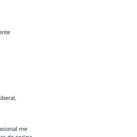
ente
iberal,
asional me