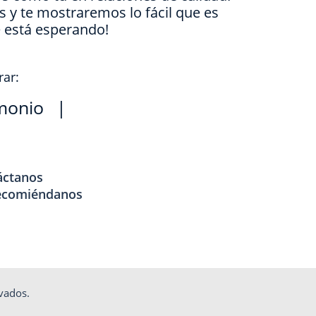
is y te mostraremos lo fácil que es
e está esperando!
rar:
monio
|
áctanos
ecomiéndanos
vados.