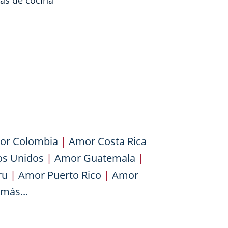
tas de cocina
or Colombia
|
Amor Costa Rica
os Unidos
|
Amor Guatemala
|
ru
|
Amor Puerto Rico
|
Amor
más...