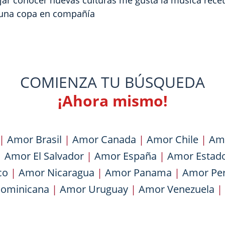
iajar conocer nuevas culturas me gusta la música rece
ar una copa en compañía
COMIENZA TU BÚSQUEDA
¡Ahora mismo!
|
Amor Brasil
|
Amor Canada
|
Amor Chile
|
Am
|
Amor El Salvador
|
Amor España
|
Amor Estad
co
|
Amor Nicaragua
|
Amor Panama
|
Amor Pe
Dominicana
|
Amor Uruguay
|
Amor Venezuela
|