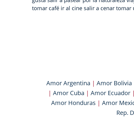
gusta salir a pasear por la naturaleza v
tomar café ir al cine salir a cenar tom
Amor Argentina
|
Amor Bolivia
|
Amor Cuba
|
Amor Ecuador
Amor Honduras
|
Amor Mexi
Rep. 