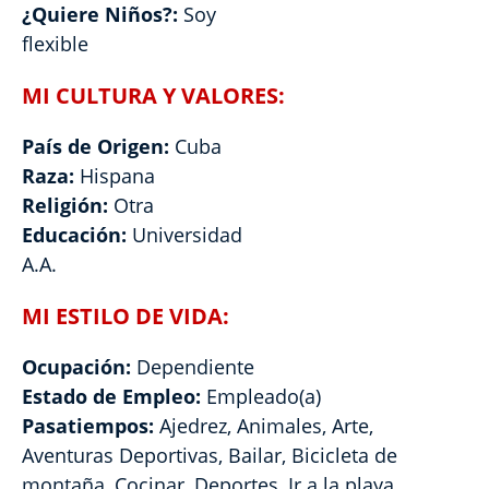
¿Quiere Niños?:
Soy
flexible
MI CULTURA Y VALORES:
País de Origen:
Cuba
Raza:
Hispana
Religión:
Otra
Educación:
Universidad
A.A.
MI ESTILO DE VIDA:
Ocupación:
Dependiente
Estado de Empleo:
Empleado(a)
Pasatiempos:
Ajedrez, Animales, Arte,
Aventuras Deportivas, Bailar, Bicicleta de
montaña, Cocinar, Deportes, Ir a la playa,