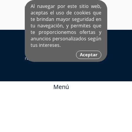
Al navegar por este sitio web,
aceptas el uso de cookies que
te brindan mayor seguridad en
tu navegación, y permites que
te proporcionemos ofertas y
EL ÚNICO SITIO DEDICADO A SOLTEROS
anuncios personalizados según
HISPANOS COMO TÚ
tus intereses.
Sí ya estás
Ingresa aquí
Aceptar
registrado
Menú