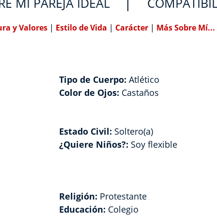
RE MI PAREJA IDEAL
COMPATIBI
ura y Valores
|
Estilo de Vida
|
Carácter
|
Más Sobre Mí...
Tipo de Cuerpo:
Atlético
Color de Ojos:
Castaños
Estado Civil:
Soltero(a)
¿Quiere Niños?:
Soy flexible
Religión:
Protestante
Educación:
Colegio