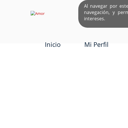
Al navegar por est
navegación, y per
EL ÚNICO S
intereses.
Inicio
Mi Perfil