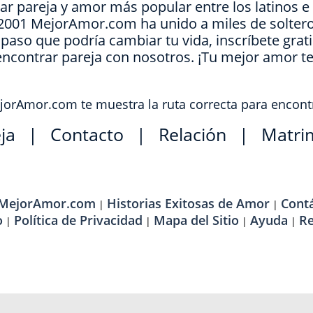
ar pareja y amor más popular entre los latinos 
e 2001 MejorAmor.com ha unido a miles de soltero
l paso que podría cambiar tu vida, inscríbete grat
encontrar pareja con nosotros. ¡Tu mejor amor t
orAmor.com te muestra la ruta correcta para encont
ja
|
Contacto
|
Relación
|
Matri
 MejorAmor.com
Historias Exitosas de Amor
Cont
|
|
o
Política de Privacidad
Mapa del Sitio
Ayuda
R
|
|
|
|