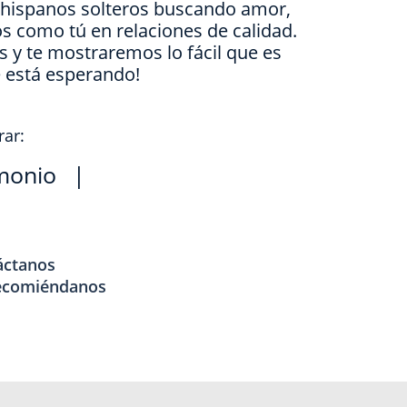
e hispanos solteros buscando amor,
s como tú en relaciones de calidad.
is y te mostraremos lo fácil que es
e está esperando!
rar:
monio
|
áctanos
ecomiéndanos