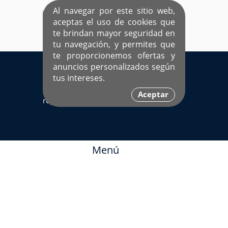
Al navegar por este sitio web,
aceptas el uso de cookies que
te brindan mayor seguridad en
tu navegación, y permites que
te proporcionemos ofertas y
EL ÚNICO SITIO DEDICADO A SOLTEROS
anuncios personalizados según
HISPANOS COMO TÚ
tus intereses.
Sí ya estás
Ingresa aquí
Aceptar
registrado
Menú