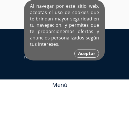
Al navegar por este sitio web,
aceptas el uso de cookies que
te brindan mayor seguridad en
tu navegación, y permites que
te proporcionemos ofertas y
EL ÚNICO SITIO DEDICADO A SOLTEROS
anuncios personalizados según
HISPANOS COMO TÚ
tus intereses.
Sí ya estás
Ingresa aquí
Aceptar
registrado
Menú