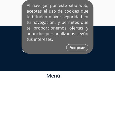
Al navegar por este sitio web,
aceptas el uso de cookies que
te brindan mayor seguridad en
tu navegación, y permites que
te proporcionemos ofertas y
EL ÚNICO SITIO DEDICADO A SOLTEROS
anuncios personalizados según
HISPANOS COMO TÚ
tus intereses.
Sí ya estás
Ingresa aquí
Aceptar
registrado
Menú