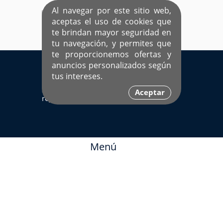
Al navegar por este sitio web,
aceptas el uso de cookies que
te brindan mayor seguridad en
tu navegación, y permites que
te proporcionemos ofertas y
EL ÚNICO SITIO DEDICADO A SOLTEROS
anuncios personalizados según
HISPANOS COMO TÚ
tus intereses.
Sí ya estás
Ingresa aquí
Aceptar
registrado
Menú