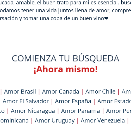
ucada, amable, el buen trato para mi es esencial. bus
damos tener una vida juntos llena de amor, compre
ersación y tomar una copa de un buen vino❤
COMIENZA TU BÚSQUEDA
¡Ahora mismo!
|
Amor Brasil
|
Amor Canada
|
Amor Chile
|
Am
|
Amor El Salvador
|
Amor España
|
Amor Estad
co
|
Amor Nicaragua
|
Amor Panama
|
Amor Pe
Dominicana
|
Amor Uruguay
|
Amor Venezuela
|