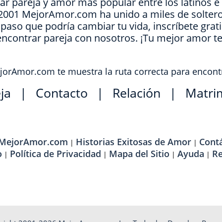
ar pareja y amor más popular entre los latinos 
e 2001 MejorAmor.com ha unido a miles de soltero
l paso que podría cambiar tu vida, inscríbete grat
encontrar pareja con nosotros. ¡Tu mejor amor t
orAmor.com te muestra la ruta correcta para encont
ja
|
Contacto
|
Relación
|
Matri
 MejorAmor.com
Historias Exitosas de Amor
Cont
|
|
o
Política de Privacidad
Mapa del Sitio
Ayuda
R
|
|
|
|