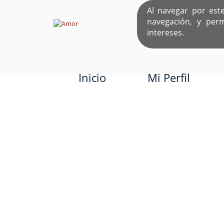
Al navegar por est
navegación, y per
EL ÚNICO S
intereses.
Inicio
Mi Perfil