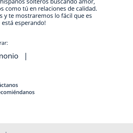
e hispanos solteros buscando amor,
s como tú en relaciones de calidad.
is y te mostraremos lo fácil que es
e está esperando!
rar:
monio
|
áctanos
ecomiéndanos