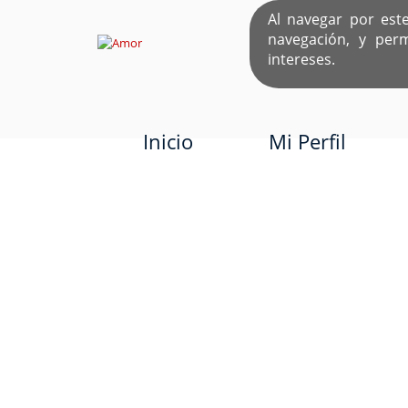
Al navegar por est
navegación, y per
EL ÚNICO S
intereses.
Inicio
Mi Perfil