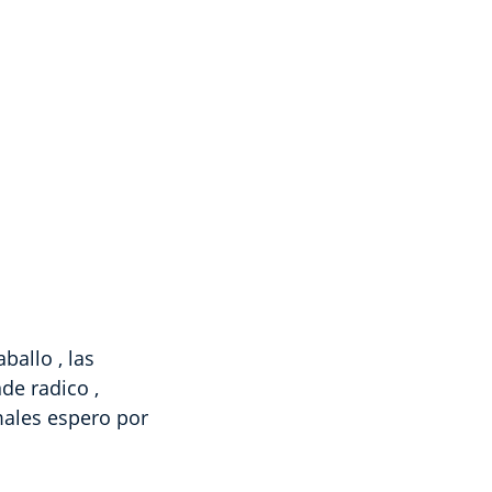
ballo , las
de radico ,
males espero por