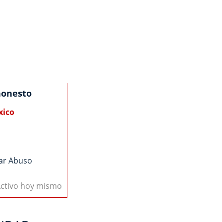
honesto
xico
ar Abuso
ctivo hoy mismo