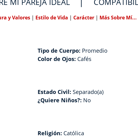
RE MI PAREJA IDEAL
COMPATIBI
ura y Valores
|
Estilo de Vida
|
Carácter
|
Más Sobre Mí...
Tipo de Cuerpo:
Promedio
Color de Ojos:
Cafés
Estado Civil:
Separado(a)
¿Quiere Niños?:
No
Religión:
Católica