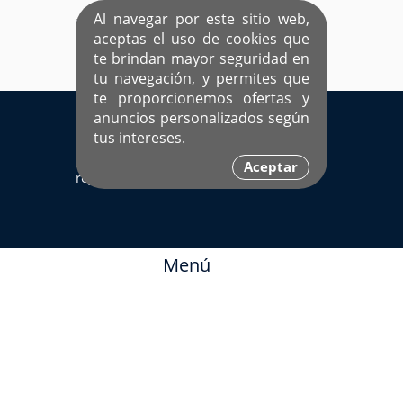
Al navegar por este sitio web,
aceptas el uso de cookies que
te brindan mayor seguridad en
tu navegación, y permites que
te proporcionemos ofertas y
EL ÚNICO SITIO DEDICADO A SOLTEROS
anuncios personalizados según
HISPANOS COMO TÚ
tus intereses.
Sí ya estás
Ingresa aquí
Aceptar
registrado
Menú