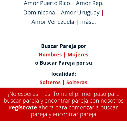
Amor Puerto Rico
|
Amor Rep.
Dominicana
|
Amor Uruguay
|
Amor Venezuela
|
más...
Buscar Pareja por
Hombres
|
Mujeres
o Buscar Pareja por su
localidad:
Solteros
|
Solteras
¡No esperes más! Toma el primer paso para
buscar pareja y encontrar pareja con nosotros
regístrate
ahora para comenzar a buscar
pareja y encontrar pareja