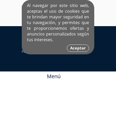
Al navegar por este sitio web,
aceptas el uso de cookies que
te brindan mayor seguridad en
tu navegación, y permites que
te proporcionemos ofertas y
EL ÚNICO SITIO DEDICADO A SOLTEROS
anuncios personalizados según
HISPANOS COMO TÚ
tus intereses.
Sí ya estás
Ingresa aquí
Aceptar
registrado
Menú