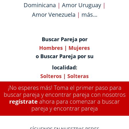
Dominicana
|
Amor Uruguay
|
Amor Venezuela
|
más...
Buscar Pareja por
Hombres
|
Mujeres
o Buscar Pareja por su
localidad:
Solteros
|
Solteras
¡No esperes más! Toma el primer paso para
buscar pareja y encontrar pareja con nosotros
regístrate
ahora para comenzar a buscar
pareja y encontrar pareja