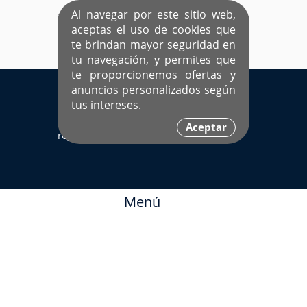
Al navegar por este sitio web,
aceptas el uso de cookies que
te brindan mayor seguridad en
tu navegación, y permites que
te proporcionemos ofertas y
EL ÚNICO SITIO DEDICADO A SOLTEROS
anuncios personalizados según
HISPANOS COMO TÚ
tus intereses.
Sí ya estás
Ingresa aquí
Aceptar
registrado
Menú