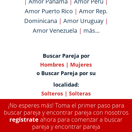
|
Amor Panama
|
Amor Peru
|
Amor Puerto Rico
|
Amor Rep.
Dominicana
|
Amor Uruguay
|
Amor Venezuela
|
más...
Buscar Pareja por
Hombres
|
Mujeres
o Buscar Pareja por su
localidad:
Solteros
|
Solteras
¡No esperes más! Toma el primer paso para
buscar pareja y encontrar pareja con nosotros
regístrate
ahora para comenzar a buscar
pareja y encontrar pareja