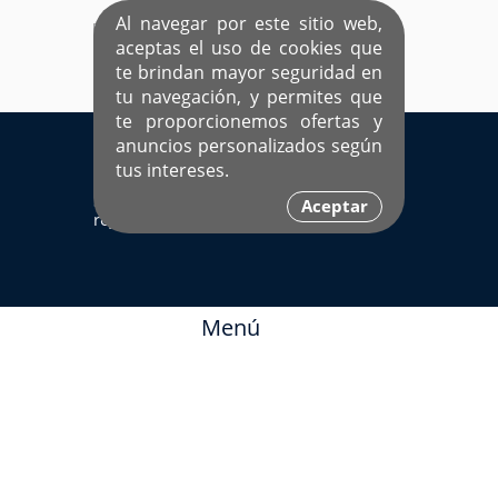
Al navegar por este sitio web,
aceptas el uso de cookies que
te brindan mayor seguridad en
tu navegación, y permites que
te proporcionemos ofertas y
EL ÚNICO SITIO DEDICADO A SOLTEROS
anuncios personalizados según
HISPANOS COMO TÚ
tus intereses.
Sí ya estás
Ingresa aquí
Aceptar
registrado
Menú