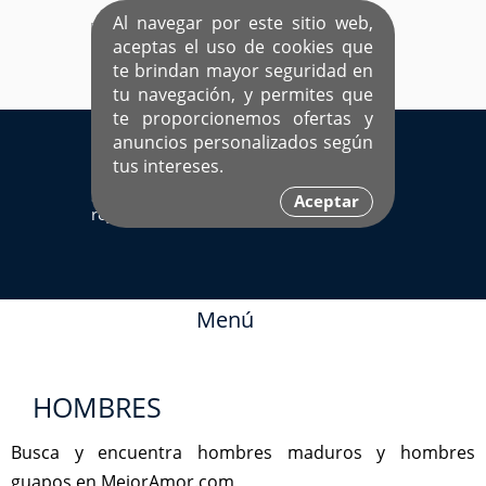
Al navegar por este sitio web,
aceptas el uso de cookies que
te brindan mayor seguridad en
tu navegación, y permites que
te proporcionemos ofertas y
EL ÚNICO SITIO DEDICADO A SOLTEROS
anuncios personalizados según
HISPANOS COMO TÚ
tus intereses.
Sí ya estás
Ingresa aquí
Aceptar
registrado
Menú
HOMBRES
Busca y encuentra hombres maduros y hombres
guapos en MejorAmor.com