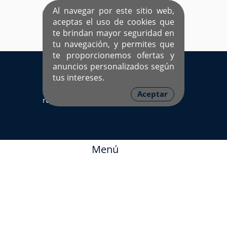
Al navegar por este sitio web,
aceptas el uso de cookies que
te brindan mayor seguridad en
tu navegación, y permites que
te proporcionemos ofertas y
EL ÚNICO SITIO DEDICADO A SOLTEROS
anuncios personalizados según
HISPANOS COMO TÚ
tus intereses.
Sí ya estás
Ingresa aquí
Aceptar
registrado
Menú