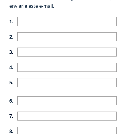
enviarle este e-mail.
1.
2.
3.
4.
5.
6.
7.
8.