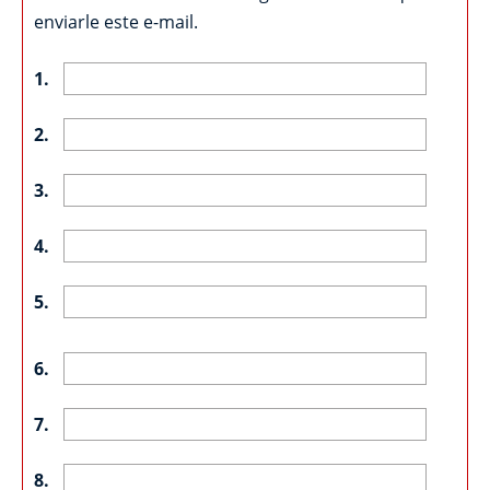
enviarle este e-mail.
1.
2.
3.
4.
5.
6.
7.
8.