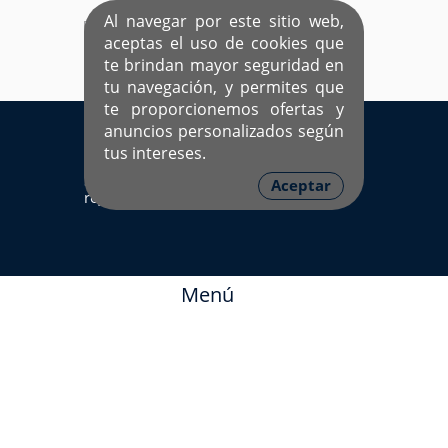
Al navegar por este sitio web,
aceptas el uso de cookies que
te brindan mayor seguridad en
tu navegación, y permites que
te proporcionemos ofertas y
EL ÚNICO SITIO DEDICADO A SOLTEROS
anuncios personalizados según
HISPANOS COMO TÚ
tus intereses.
Sí ya estás
Ingresa aquí
Aceptar
registrado
Menú