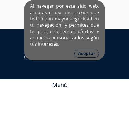
Al navegar por este sitio web,
aceptas el uso de cookies que
te brindan mayor seguridad en
tu navegación, y permites que
te proporcionemos ofertas y
EL ÚNICO SITIO DEDICADO A SOLTEROS
anuncios personalizados según
HISPANOS COMO TÚ
tus intereses.
Sí ya estás
Ingresa aquí
Aceptar
registrado
Menú