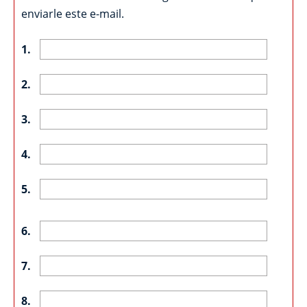
enviarle este e-mail.
1.
2.
3.
4.
5.
6.
7.
8.