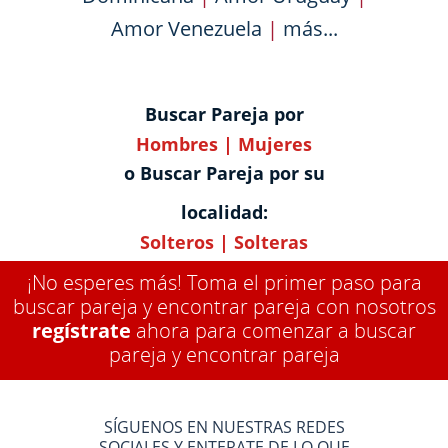
Amor Venezuela
|
más...
Buscar Pareja por
Hombres
|
Mujeres
o Buscar Pareja por su
localidad:
Solteros
|
Solteras
¡No esperes más! Toma el primer paso para
buscar pareja y encontrar pareja con nosotros
regístrate
ahora para comenzar a buscar
pareja y encontrar pareja
SÍGUENOS EN NUESTRAS REDES
SOCIALES Y ENTERATE DE LO QUE