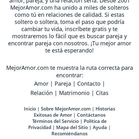
amor, pareja, y una relación seria. Desde 2001
MejorAmor.com ha unido a miles de solteros
como tú en relaciones de calidad. Si estas
soltero o soltera, toma el paso que podría
cambiar tu vida, inscríbete gratis y te
mostraremos lo fácil que es buscar pareja y
encontrar pareja con nosotros. ¡Tu mejor amor
te está esperando!
MejorAmor.com te muestra la ruta correcta para
encontrar:
Amor
|
Pareja
|
Contacto
|
Relación
|
Matrimonio
|
Citas
Inicio
Sobre MejorAmor.com
Historias
|
|
Exitosas de Amor
Contáctanos
|
Términos del Servicio
Política de
|
Privacidad
Mapa del Sitio
Ayuda
|
|
|
Recomiéndanos