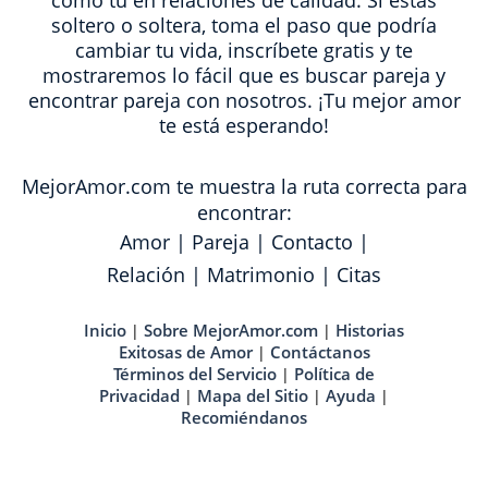
como tú en relaciones de calidad. Si estas
soltero o soltera, toma el paso que podría
cambiar tu vida, inscríbete gratis y te
mostraremos lo fácil que es buscar pareja y
encontrar pareja con nosotros. ¡Tu mejor amor
te está esperando!
MejorAmor.com te muestra la ruta correcta para
encontrar:
Amor
|
Pareja
|
Contacto
|
Relación
|
Matrimonio
|
Citas
Inicio
Sobre MejorAmor.com
Historias
|
|
Exitosas de Amor
Contáctanos
|
Términos del Servicio
Política de
|
Privacidad
Mapa del Sitio
Ayuda
|
|
|
Recomiéndanos