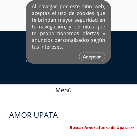
Al navegar por este sitio web,
aceptas el uso de cookies que
te brindan mayor seguridad en
tu navegación, y permites que
te proporcionemos ofertas y
EL ÚNICO SITIO DEDICADO A SOLTEROS
anuncios personalizados según
HISPANOS COMO TÚ
tus intereses.
Sí ya estás
Ingresa aquí
Aceptar
registrado
Menú
AMOR UPATA
Buscar Amor afuera de Upata >>