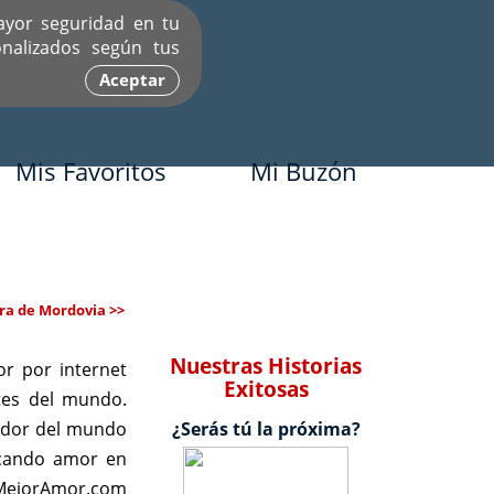
ayor seguridad en tu
nalizados según tus
Aceptar
Mis Favoritos
Mi Buzón
ra de Mordovia >>
Nuestras Historias
r por internet
Exitosas
tes del mundo.
dedor del mundo
¿Serás tú la próxima?
scando amor en
e MejorAmor.com