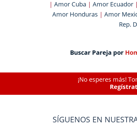
|
Amor Cuba
|
Amor Ecuador
Amor Honduras
|
Amor Mexi
Rep. 
Buscar Pareja por
Hom
¡No esperes más! Tom
Regístra
SÍGUENOS EN NUESTRA