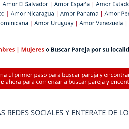
|
Amor El Salvador
|
Amor España
|
Amor Estad
co
|
Amor Nicaragua
|
Amor Panama
|
Amor Pe
Dominicana
|
Amor Uruguay
|
Amor Venezuela
|
bres
|
Mujeres
o Buscar Pareja por su locali
a el primer paso para buscar pareja y encontra
te
ahora para comenzar a buscar pareja y encont
S REDES SOCIALES Y ENTERATE DE LO