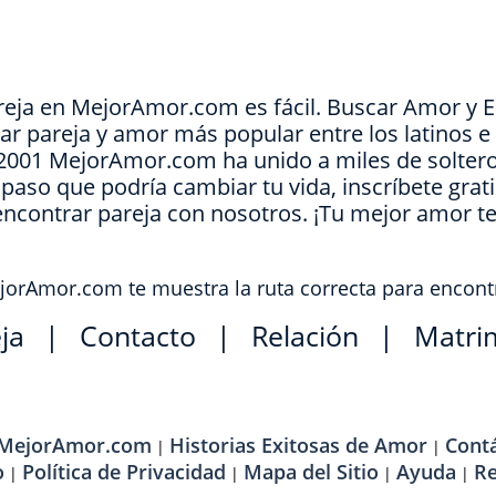
reja en MejorAmor.com es fácil. Buscar Amor y 
ar pareja y amor más popular entre los latinos 
e 2001 MejorAmor.com ha unido a miles de soltero
l paso que podría cambiar tu vida, inscríbete grat
encontrar pareja con nosotros. ¡Tu mejor amor t
orAmor.com te muestra la ruta correcta para encont
ja
|
Contacto
|
Relación
|
Matri
 MejorAmor.com
Historias Exitosas de Amor
Cont
|
|
o
Política de Privacidad
Mapa del Sitio
Ayuda
R
|
|
|
|