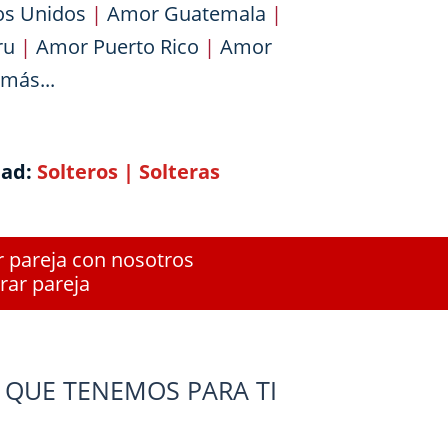
os Unidos
|
Amor Guatemala
|
ru
|
Amor Puerto Rico
|
Amor
más...
dad:
Solteros
|
Solteras
r pareja con nosotros
rar pareja
 QUE TENEMOS PARA TI