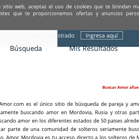
e sitio web, aceptas el uso de cookies que te brindan m
mites que te proporcionemos ofertas y anuncios perso
ITIO DEDICADO A SOLTEROS HISPANOS COMO TÚ
Sí ya estás registrado
Ingresa aquí
Búsqueda
Mis Resultados
Buscar Amor afue
mor.com es el único sitio de búsqueda de pareja y amo
eriamente buscando amor en Mordovia, Rusia y otras par
scando amor en los diferentes estados de 50 paises alre
estar parte de una comunidad de solteros seriamente bu
ado. Amor Mordovia es tu acceso directo a los solteros d