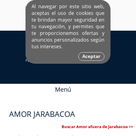
Al navegar por este sitio web,
aceptas el uso de cookies que
te brindan mayor seguridad en
tu navegación, y permites que
te proporcionemos ofertas y
EL ÚNICO SITIO DEDICADO A SOLTEROS
anuncios personalizados según
HISPANOS COMO TÚ
tus intereses.
Sí ya estás
Ingresa aquí
Aceptar
registrado
Menú
AMOR JARABACOA
Buscar Amor afuera de Jarabacoa >>