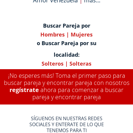
Amor Venezuela
|
más...
Buscar Pareja por
Hombres
|
Mujeres
o Buscar Pareja por su
localidad:
Solteros
|
Solteras
¡No esperes más! Toma el primer paso para
buscar pareja y encontrar pareja con nosotros
regístrate
ahora para comenzar a buscar
pareja y encontrar pareja
SÍGUENOS EN NUESTRAS REDES
SOCIALES Y ENTERATE DE LO QUE
TENEMOS PARA TI