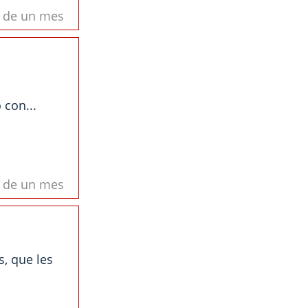
s de un mes
 con...
s de un mes
, que les