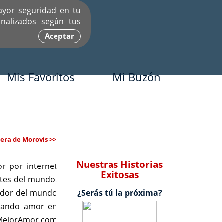
ayor seguridad en tu
nalizados según tus
Aceptar
Mis Favoritos
Mi Buzón
era de Morovis >>
Nuestras Historias
r por internet
Exitosas
rtes del mundo.
dedor del mundo
¿Serás tú la próxima?
scando amor en
e MejorAmor.com