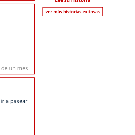
Lee su Historia
ver más historias exitosas
s de un mes
ir a pasear