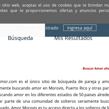
e sitio web, aceptas el uso de cookies que te brindan m
mites que te proporcionemos ofertas y anuncios perso
ITIO DEDICADO A SOLTEROS HISPANOS COMO TÚ
Sí ya estás registrado
Ingresa aquí
Búsqueda
Mis Resultados
Buscar Amor afu
mor.com es el único sitio de búsqueda de pareja y amo
iamente buscando amor en Morovis, Puerto Rico y otras pa
scando amor en los diferentes estados de 50 paises alre
star parte de una comunidad de solteros seriamente bu
ecuado. Amor Morovis es tu acceso directo a los solteros d