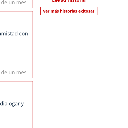
Lee su Historia
s de un mes
ver más historias exitosas
amistad con
s de un mes
dialogar y