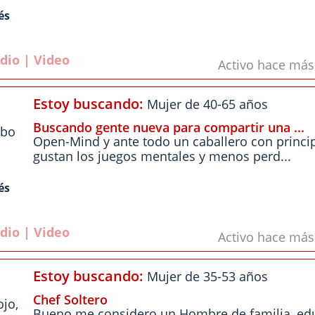
és
dio | Video
Activo hace má
Estoy buscando:
Mujer de 40-65 años
Buscando gente nueva para compartir una ...
abo
Open-Mind y ante todo un caballero con princi
gustan los juegos mentales y menos perd...
és
dio | Video
Activo hace má
Estoy buscando:
Mujer de 35-53 años
Chef Soltero
ojo
,
Bueno me considero un Hombre de familia, ed