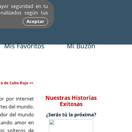
ayor seguridad en tu
nalizados según tus
Aceptar
Mis Favoritos
Mi Buzón
a de Cabo Rojo >>
Nuestras Historias
r por internet
Exitosas
rtes del mundo.
dedor del mundo
¿Serás tú la próxima?
scando amor en
os solteros de