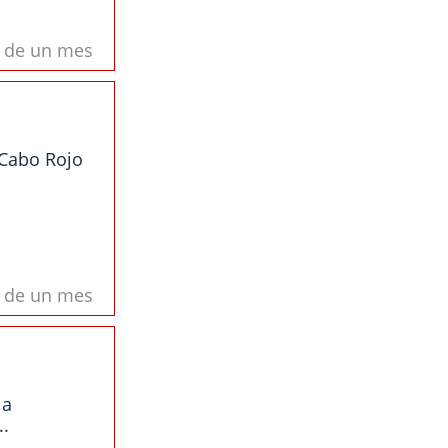
s de un mes
 Cabo Rojo
s de un mes
la
..