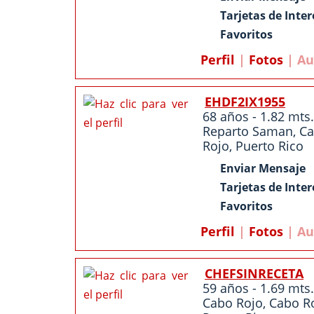
Tarjetas de Inter
Favoritos
Perfil
|
Fotos
| Au
EHDF2IX1955
68 años - 1.82 mts.
Reparto Saman
,
C
Rojo
,
Puerto Rico
Enviar Mensaje
Tarjetas de Inter
Favoritos
Perfil
|
Fotos
| Au
CHEFSINRECETA
59 años - 1.69 mts.
Cabo Rojo
,
Cabo R