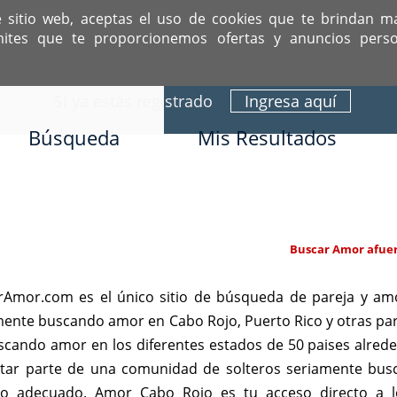
e sitio web, aceptas el uso de cookies que te brindan m
mites que te proporcionemos ofertas y anuncios perso
ITIO DEDICADO A SOLTEROS HISPANOS COMO TÚ
Sí ya estás registrado
Ingresa aquí
Búsqueda
Mis Resultados
Buscar Amor afuer
Amor.com es el único sitio de búsqueda de pareja y amo
amente buscando amor en Cabo Rojo, Puerto Rico y otras pa
scando amor en los diferentes estados de 50 paises alre
estar parte de una comunidad de solteros seriamente bu
tio adecuado. Amor Cabo Rojo es tu acceso directo a l