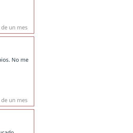
s de un mes
pios. No me
s de un mes
ucado,