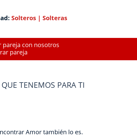
dad:
Solteros
|
Solteras
r pareja con nosotros
rar pareja
 QUE TENEMOS PARA TI
Encontrar Amor también lo es.