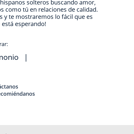
e hispanos solteros buscando amor,
s como tú en relaciones de calidad.
is y te mostraremos lo fácil que es
e está esperando!
rar:
monio
|
áctanos
ecomiéndanos