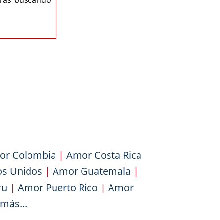
eras buscando
or Colombia
|
Amor Costa Rica
os Unidos
|
Amor Guatemala
|
ru
|
Amor Puerto Rico
|
Amor
más...