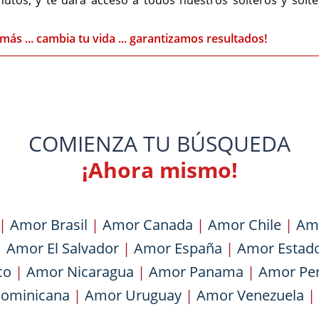
nutos, y te dará acceso a todos nuestros solteros y solt
más ... cambia tu vida ... garantizamos resultados!
COMIENZA TU BÚSQUEDA
¡Ahora mismo!
|
Amor Brasil
|
Amor Canada
|
Amor Chile
|
Am
|
Amor El Salvador
|
Amor España
|
Amor Estad
co
|
Amor Nicaragua
|
Amor Panama
|
Amor Pe
Dominicana
|
Amor Uruguay
|
Amor Venezuela
|