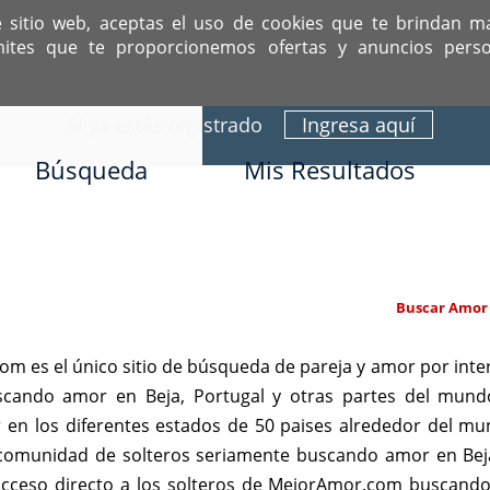
e sitio web, aceptas el uso de cookies que te brindan m
mites que te proporcionemos ofertas y anuncios perso
ITIO DEDICADO A SOLTEROS HISPANOS COMO TÚ
Sí ya estás registrado
Ingresa aquí
Búsqueda
Mis Resultados
Buscar Amor 
 es el único sitio de búsqueda de pareja y amor por inte
uscando amor en Beja, Portugal y otras partes del mund
 en los diferentes estados de 50 paises alrededor del m
a comunidad de solteros seriamente buscando amor en Bej
 acceso directo a los solteros de MejorAmor.com buscand