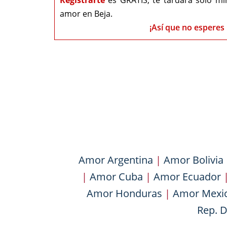
Registrarte
es GRATIS, te tardará solo mi
amor en Beja.
¡Así que no esperes 
Amor Argentina
|
Amor Bolivia
|
Amor Cuba
|
Amor Ecuador
Amor Honduras
|
Amor Mexi
Rep. 