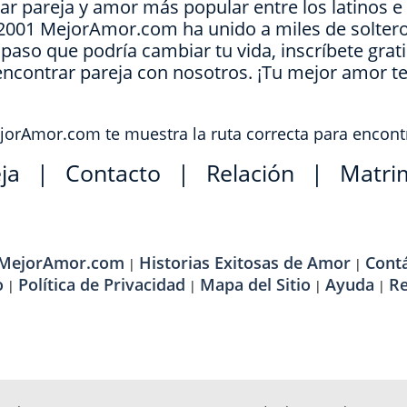
ar pareja y amor más popular entre los latinos 
e 2001 MejorAmor.com ha unido a miles de soltero
l paso que podría cambiar tu vida, inscríbete grat
encontrar pareja con nosotros. ¡Tu mejor amor t
orAmor.com te muestra la ruta correcta para encont
ja
|
Contacto
|
Relación
|
Matri
 MejorAmor.com
Historias Exitosas de Amor
Cont
|
|
o
Política de Privacidad
Mapa del Sitio
Ayuda
R
|
|
|
|