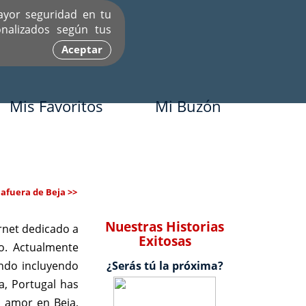
ayor seguridad en tu
nalizados según tus
Aceptar
Mis Favoritos
Mi Buzón
afuera de Beja >>
Nuestras Historias
rnet dedicado a
Exitosas
o. Actualmente
undo incluyendo
¿Serás tú la próxima?
a, Portugal has
o amor en Beja,