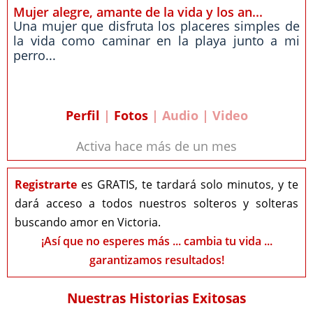
Mujer alegre, amante de la vida y los an...
Una mujer que disfruta los placeres simples de
la vida como caminar en la playa junto a mi
perro...
Perfil
|
Fotos
| Audio | Video
Activa hace más de un mes
Registrarte
es GRATIS, te tardará solo minutos, y te
dará acceso a todos nuestros solteros y solteras
buscando amor en Victoria.
¡Así que no esperes más ... cambia tu vida ...
garantizamos resultados!
Nuestras Historias Exitosas