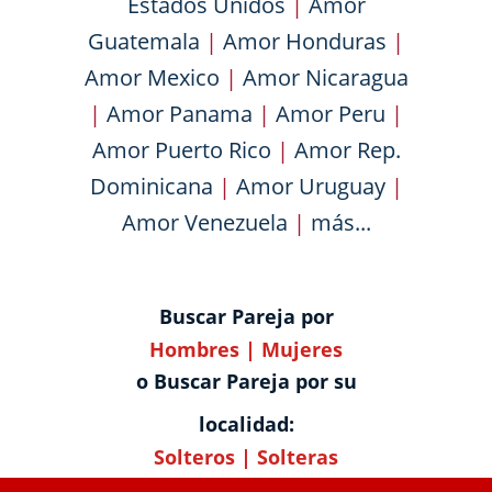
Estados Unidos
|
Amor
Guatemala
|
Amor Honduras
|
Amor Mexico
|
Amor Nicaragua
|
Amor Panama
|
Amor Peru
|
Amor Puerto Rico
|
Amor Rep.
Dominicana
|
Amor Uruguay
|
Amor Venezuela
|
más...
Buscar Pareja por
Hombres
|
Mujeres
o Buscar Pareja por su
localidad:
Solteros
|
Solteras