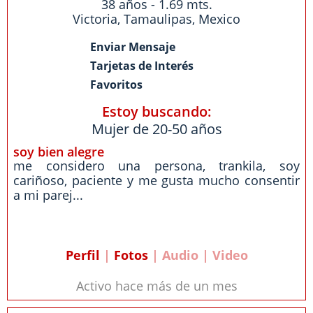
38 años - 1.69 mts.
Victoria
,
Tamaulipas
,
Mexico
Enviar Mensaje
Tarjetas de Interés
Favoritos
Estoy buscando:
Mujer de 20-50 años
soy bien alegre
me considero una persona, trankila, soy
cariñoso, paciente y me gusta mucho consentir
a mi parej...
Perfil
|
Fotos
| Audio | Video
Activo hace más de un mes