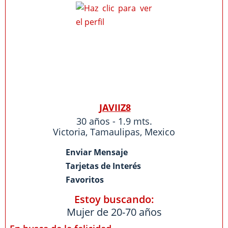
JAVIIZ8
30 años - 1.9 mts.
Victoria
,
Tamaulipas
,
Mexico
Enviar Mensaje
Tarjetas de Interés
Favoritos
Estoy buscando:
Mujer de 20-70 años