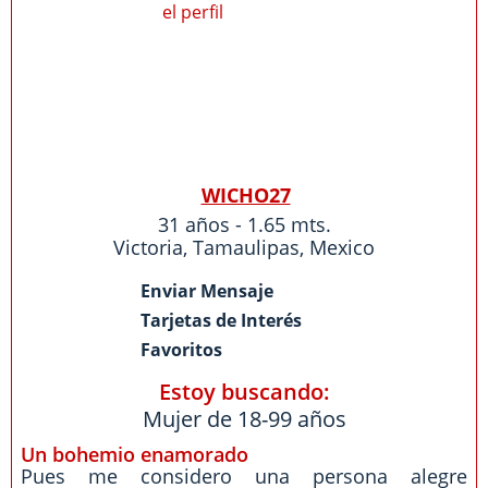
WICHO27
31 años - 1.65 mts.
Victoria
,
Tamaulipas
,
Mexico
Enviar Mensaje
Tarjetas de Interés
Favoritos
Estoy buscando:
Mujer de 18-99 años
Un bohemio enamorado
Pues me considero una persona alegre