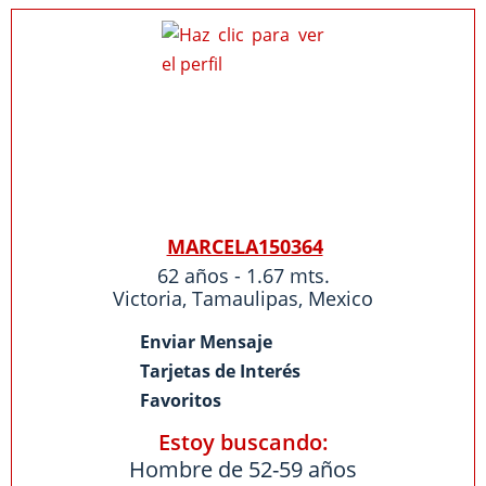
MARCELA150364
62 años - 1.67 mts.
Victoria
,
Tamaulipas
,
Mexico
Enviar Mensaje
Tarjetas de Interés
Favoritos
Estoy buscando:
Hombre de 52-59 años