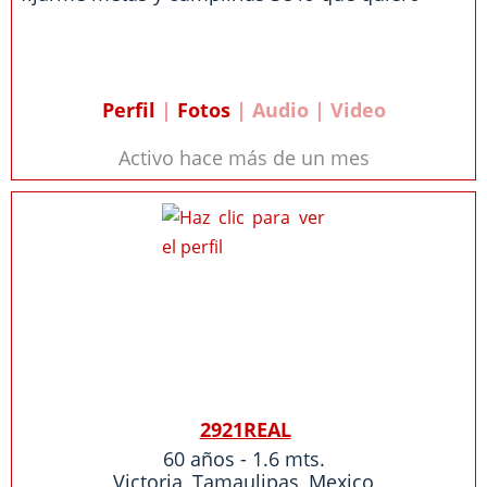
Perfil
|
Fotos
| Audio | Video
Activo hace más de un mes
2921REAL
60 años - 1.6 mts.
Victoria
,
Tamaulipas
,
Mexico