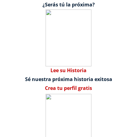
¿Serás tú la próxima?
Lee su Historia
Sé nuestra próxima historia exitosa
Crea tu perfil gratis