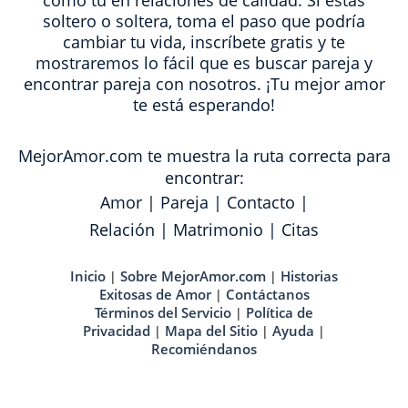
como tú en relaciones de calidad. Si estas
soltero o soltera, toma el paso que podría
cambiar tu vida, inscríbete gratis y te
mostraremos lo fácil que es buscar pareja y
encontrar pareja con nosotros. ¡Tu mejor amor
te está esperando!
MejorAmor.com te muestra la ruta correcta para
encontrar:
Amor
|
Pareja
|
Contacto
|
Relación
|
Matrimonio
|
Citas
Inicio
Sobre MejorAmor.com
Historias
|
|
Exitosas de Amor
Contáctanos
|
Términos del Servicio
Política de
|
Privacidad
Mapa del Sitio
Ayuda
|
|
|
Recomiéndanos