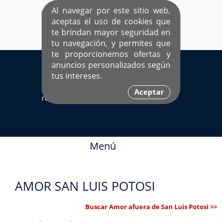
Al navegar por este sitio web,
aceptas el uso de cookies que
te brindan mayor seguridad en
tu navegación, y permites que
te proporcionemos ofertas y
EL ÚNICO SITIO DEDICADO A SOLTEROS
anuncios personalizados según
HISPANOS COMO TÚ
tus intereses.
Sí ya estás
Ingresa aquí
Aceptar
registrado
Menú
AMOR SAN LUIS POTOSI
Buscar Amor afuera de San Luis Potosi >>