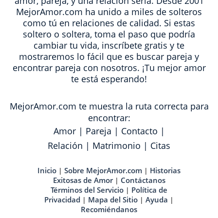
amor, pareja, y una relación seria. Desde 2001
MejorAmor.com ha unido a miles de solteros
como tú en relaciones de calidad. Si estas
soltero o soltera, toma el paso que podría
cambiar tu vida, inscríbete gratis y te
mostraremos lo fácil que es buscar pareja y
encontrar pareja con nosotros. ¡Tu mejor amor
te está esperando!
MejorAmor.com te muestra la ruta correcta para
encontrar:
Amor
|
Pareja
|
Contacto
|
Relación
|
Matrimonio
|
Citas
Inicio
Sobre MejorAmor.com
Historias
|
|
Exitosas de Amor
Contáctanos
|
Términos del Servicio
Política de
|
Privacidad
Mapa del Sitio
Ayuda
|
|
|
Recomiéndanos