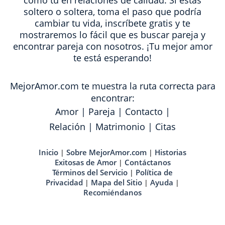
como tú en relaciones de calidad. Si estas
soltero o soltera, toma el paso que podría
cambiar tu vida, inscríbete gratis y te
mostraremos lo fácil que es buscar pareja y
encontrar pareja con nosotros. ¡Tu mejor amor
te está esperando!
MejorAmor.com te muestra la ruta correcta para
encontrar:
Amor
|
Pareja
|
Contacto
|
Relación
|
Matrimonio
|
Citas
Inicio
Sobre MejorAmor.com
Historias
|
|
Exitosas de Amor
Contáctanos
|
Términos del Servicio
Política de
|
Privacidad
Mapa del Sitio
Ayuda
|
|
|
Recomiéndanos