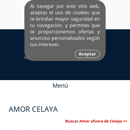
Al navegar por este sitio web,
aceptas el uso de cookies que
te brindan mayor seguridad en
tu navegación, y permites que
te proporcionemos ofertas y
EL ÚNICO SITIO DEDICADO A SOLTEROS
anuncios personalizados según
HISPANOS COMO TÚ
tus intereses.
Sí ya estás
Ingresa aquí
Aceptar
registrado
Menú
AMOR CELAYA
Buscar Amor afuera de Celaya >>