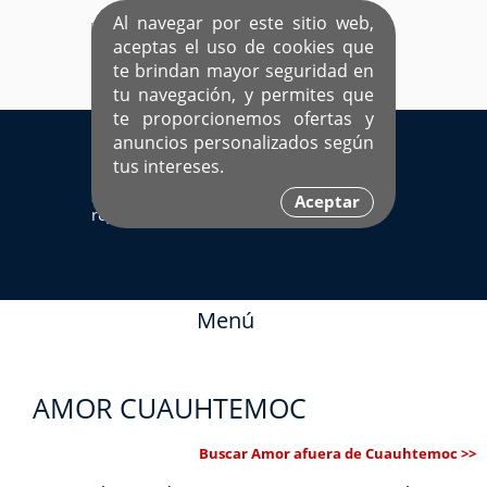
Al navegar por este sitio web,
aceptas el uso de cookies que
te brindan mayor seguridad en
tu navegación, y permites que
te proporcionemos ofertas y
EL ÚNICO SITIO DEDICADO A SOLTEROS
anuncios personalizados según
HISPANOS COMO TÚ
tus intereses.
Sí ya estás
Ingresa aquí
Aceptar
registrado
Menú
AMOR CUAUHTEMOC
Buscar Amor afuera de Cuauhtemoc >>