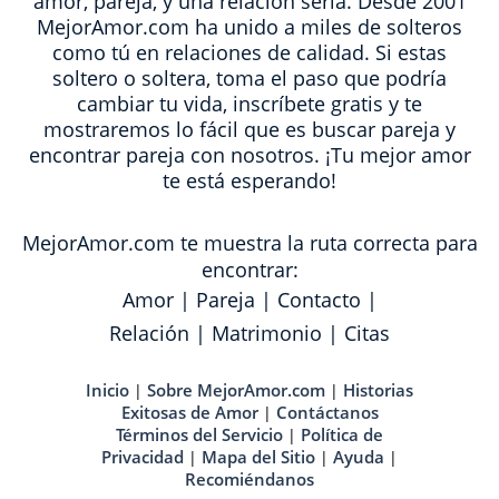
amor, pareja, y una relación seria. Desde 2001
MejorAmor.com ha unido a miles de solteros
como tú en relaciones de calidad. Si estas
soltero o soltera, toma el paso que podría
cambiar tu vida, inscríbete gratis y te
mostraremos lo fácil que es buscar pareja y
encontrar pareja con nosotros. ¡Tu mejor amor
te está esperando!
MejorAmor.com te muestra la ruta correcta para
encontrar:
Amor
|
Pareja
|
Contacto
|
Relación
|
Matrimonio
|
Citas
Inicio
Sobre MejorAmor.com
Historias
|
|
Exitosas de Amor
Contáctanos
|
Términos del Servicio
Política de
|
Privacidad
Mapa del Sitio
Ayuda
|
|
|
Recomiéndanos