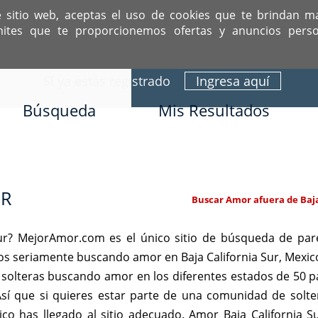
e sitio web, aceptas el uso de cookies que te brindan m
mites que te proporcionemos ofertas y anuncios perso
ITIO DEDICADO A SOLTEROS HISPANOS COMO TÚ
Sí ya estás registrado
Ingresa aquí
Búsqueda
Mis Resultados
UR
Buscar Amor afuera de Baja
ur? MejorAmor.com es el único sitio de búsqueda de par
nos seriamente buscando amor en Baja California Sur, Mexic
solteras buscando amor en los diferentes estados de 50 p
Así que si quieres estar parte de una comunidad de solt
co has llegado al sitio adecuado. Amor Baja California S