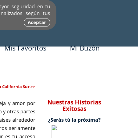
ayor seguridad en tu
nalizados según tus
Aceptar
Mis Favoritos
Mi Buzón
 California Sur >>
Nuestras Historias
eja y amor por
Exitosas
o y otras partes
aises alrededor
¿Serás tú la próxima?
eros seriamente
ur es tu acceso