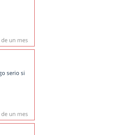
s de un mes
o serio si
s de un mes