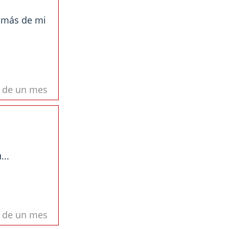
 más de mi
s de un mes
...
s de un mes