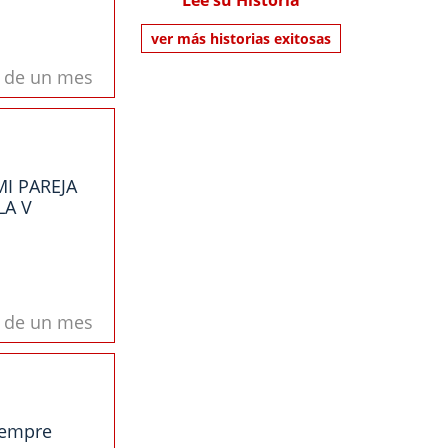
Lee su Historia
ver más historias exitosas
s de un mes
I PAREJA
LA V
s de un mes
iempre