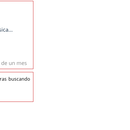
ica...
s de un mes
eras buscando