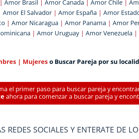
|
Amor Brasil
|
Amor Canada
|
Amor Chile
|
Am
|
Amor El Salvador
|
Amor España
|
Amor Estad
co
|
Amor Nicaragua
|
Amor Panama
|
Amor Pe
Dominicana
|
Amor Uruguay
|
Amor Venezuela
|
bres
|
Mujeres
o Buscar Pareja por su locali
a el primer paso para buscar pareja y encontra
te
ahora para comenzar a buscar pareja y encont
S REDES SOCIALES Y ENTERATE DE LO