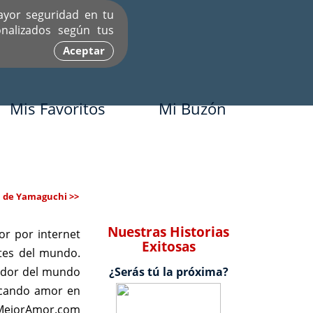
ayor seguridad en tu
nalizados según tus
Aceptar
Mis Favoritos
Mi Buzón
 de Yamaguchi >>
Nuestras Historias
r por internet
Exitosas
tes del mundo.
dedor del mundo
¿Serás tú la próxima?
scando amor en
e MejorAmor.com