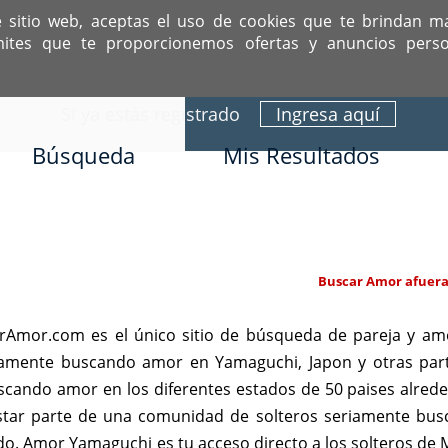
e sitio web, aceptas el uso de cookies que te brindan m
mites que te proporcionemos ofertas y anuncios perso
ITIO DEDICADO A SOLTEROS HISPANOS COMO TÚ
Sí ya estás registrado
Ingresa aquí
Búsqueda
Mis Resultados
Buscar Amor afuera
Amor.com es el único sitio de búsqueda de pareja y amo
riamente buscando amor en Yamaguchi, Japon y otras par
scando amor en los diferentes estados de 50 paises alre
estar parte de una comunidad de solteros seriamente bu
ado. Amor Yamaguchi es tu acceso directo a los solteros d