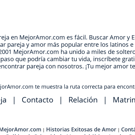
reja en MejorAmor.com es fácil. Buscar Amor y 
ar pareja y amor más popular entre los latinos 
e 2001 MejorAmor.com ha unido a miles de soltero
l paso que podría cambiar tu vida, inscríbete grat
encontrar pareja con nosotros. ¡Tu mejor amor t
orAmor.com te muestra la ruta correcta para encont
ja
|
Contacto
|
Relación
|
Matri
 MejorAmor.com
Historias Exitosas de Amor
Cont
|
|