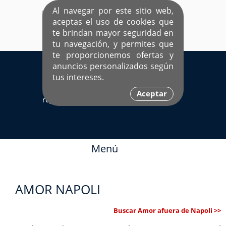
Al navegar por este sitio web,
aceptas el uso de cookies que
te brindan mayor seguridad en
tu navegación, y permites que
te proporcionemos ofertas y
EL ÚNICO SITIO DEDICADO A SOLTEROS
anuncios personalizados según
HISPANOS COMO TÚ
tus intereses.
Sí ya estás
Ingresa aquí
Aceptar
registrado
Menú
AMOR NAPOLI
Buscar Amor afuera de Napoli >>