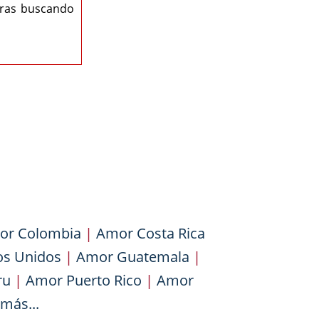
eras buscando
or Colombia
|
Amor Costa Rica
os Unidos
|
Amor Guatemala
|
ru
|
Amor Puerto Rico
|
Amor
más...