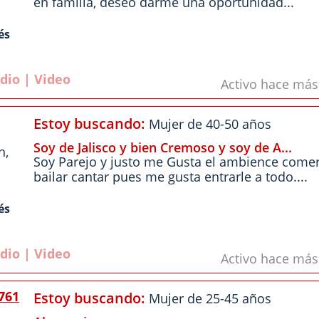
en familia, deseo darme una oportunidad...
és
dio | Video
Activo hace má
Estoy buscando:
Mujer de 40-50 años
Soy de Jalisco y bien Cremoso y soy de A...
n
,
Soy Parejo y justo me Gusta el ambience comer
bailar cantar pues me gusta entrarle a todo....
és
dio | Video
Activo hace má
761
Estoy buscando:
Mujer de 25-45 años