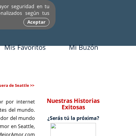
ayor seguridad en tu
nalizados según tus
Aceptar
Mis Favoritos
Mi Buzón
era de Seattle >>
Nuestras Historias
r por internet
Exitosas
rtes del mundo.
dedor del mundo
¿Serás tú la próxima?
mor en Seattle,
 MejorAmor.com