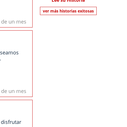
Lee su Historia
ver más historias exitosas
s de un mes
e seamos
.
s de un mes
disfrutar