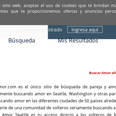
e sitio web, aceptas el uso de cookies que te brindan m
mites que te proporcionemos ofertas y anuncios perso
ITIO DEDICADO A SOLTEROS HISPANOS COMO TÚ
Sí ya estás registrado
Ingresa aquí
Búsqueda
Mis Resultados
Buscar Amor afu
mor.com es el único sitio de búsqueda de pareja y amo
iamente buscando amor en Seattle, Washington y otras pa
scando amor en las diferentes ciudades de 50 paises alre
r parte de una comunidad de solteros seriamente buscando a
. Amor Seattle es tu acceso directo a los solteros de