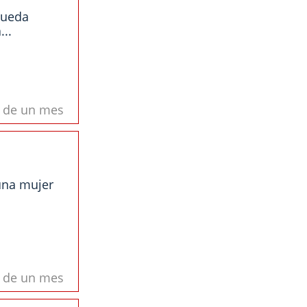
pueda
..
s de un mes
una mujer
s de un mes