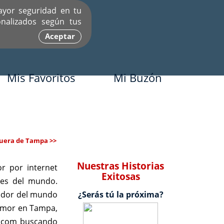
ayor seguridad en tu
nalizados según tus
Aceptar
Mis Favoritos
Mi Buzón
uera de Tampa >>
Nuestras Historias
r por internet
Exitosas
tes del mundo.
dedor del mundo
¿Serás tú la próxima?
 amor en Tampa,
or.com buscando