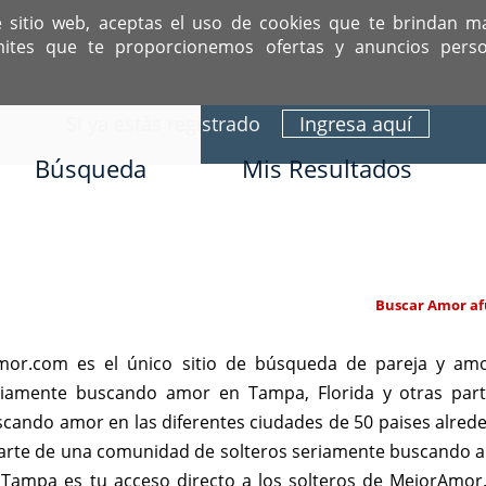
e sitio web, aceptas el uso de cookies que te brindan m
mites que te proporcionemos ofertas y anuncios perso
ITIO DEDICADO A SOLTEROS HISPANOS COMO TÚ
Sí ya estás registrado
Ingresa aquí
Búsqueda
Mis Resultados
Buscar Amor af
r.com es el único sitio de búsqueda de pareja y amo
eriamente buscando amor en Tampa, Florida y otras par
scando amor en las diferentes ciudades de 50 paises alre
 parte de una comunidad de solteros seriamente buscando
or Tampa es tu acceso directo a los solteros de MejorAm