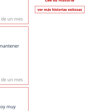
Lee su Historia
ver más historias exitosas
s de un mes
 mantener
s de un mes
 soy muy