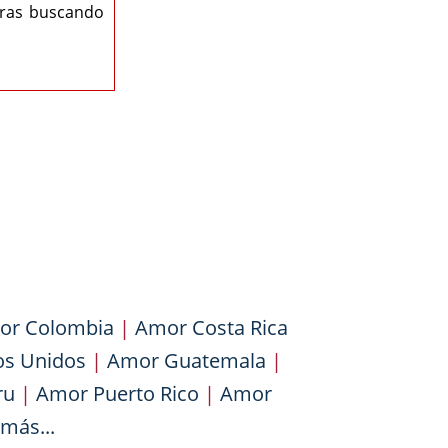
eras buscando
or Colombia
|
Amor Costa Rica
os Unidos
|
Amor Guatemala
|
ru
|
Amor Puerto Rico
|
Amor
más...