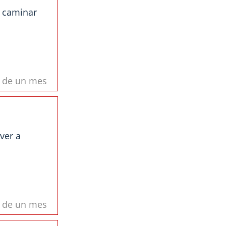
s caminar
s de un mes
ver a
s de un mes