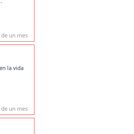
.
s de un mes
en la vida
s de un mes