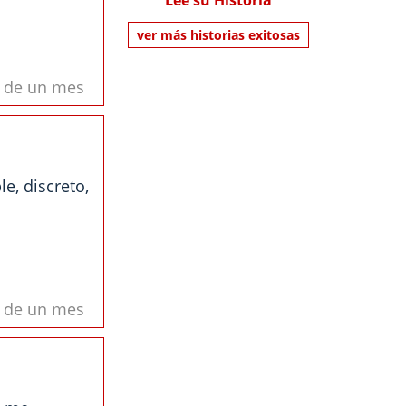
Lee su Historia
ver más historias exitosas
s de un mes
e, discreto,
s de un mes