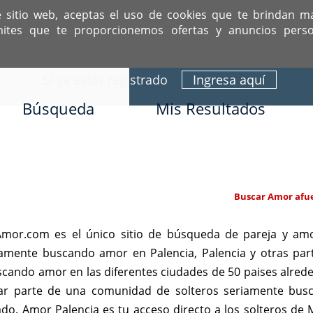
e sitio web, aceptas el uso de cookies que te brindan m
mites que te proporcionemos ofertas y anuncios perso
ITIO DEDICADO A SOLTEROS HISPANOS COMO TÚ
Sí ya estás registrado
Ingresa aquí
Búsqueda
Mis Resultados
Buscar Amor afue
mor.com es el único sitio de búsqueda de pareja y amo
riamente buscando amor en Palencia, Palencia y otras pa
scando amor en las diferentes ciudades de 50 paises alre
estar parte de una comunidad de solteros seriamente bu
cuado. Amor Palencia es tu acceso directo a los solteros d