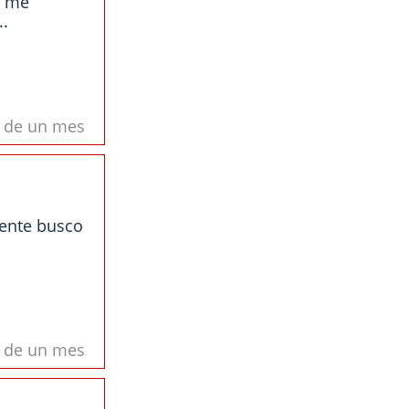
, me
..
s de un mes
mente busco
s de un mes