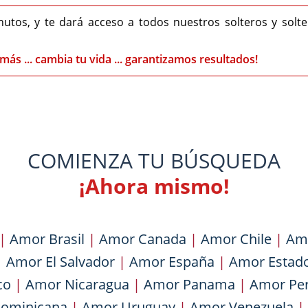
nutos, y te dará acceso a todos nuestros solteros y solt
más ... cambia tu vida ... garantizamos resultados!
COMIENZA TU BÚSQUEDA
¡Ahora mismo!
|
Amor Brasil
|
Amor Canada
|
Amor Chile
|
Am
|
Amor El Salvador
|
Amor España
|
Amor Estad
co
|
Amor Nicaragua
|
Amor Panama
|
Amor Pe
Dominicana
|
Amor Uruguay
|
Amor Venezuela
|