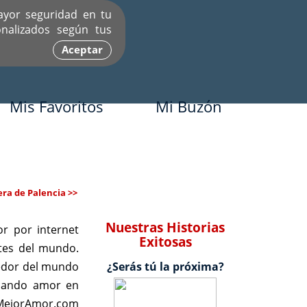
ayor seguridad en tu
nalizados según tus
Aceptar
Mis Favoritos
Mi Buzón
ra de Palencia >>
Nuestras Historias
r por internet
Exitosas
rtes del mundo.
dedor del mundo
¿Serás tú la próxima?
scando amor en
e MejorAmor.com