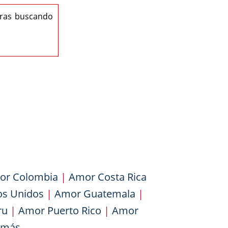
eras buscando
or Colombia
|
Amor Costa Rica
os Unidos
|
Amor Guatemala
|
ru
|
Amor Puerto Rico
|
Amor
más...