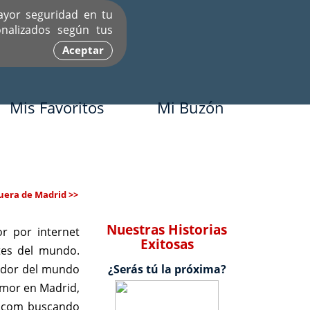
ayor seguridad en tu
nalizados según tus
Aceptar
Mis Favoritos
Mi Buzón
uera de Madrid >>
Nuestras Historias
r por internet
Exitosas
tes del mundo.
dedor del mundo
¿Serás tú la próxima?
amor en Madrid,
or.com buscando