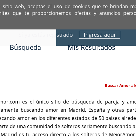
e sitio web, aceptas el uso de cookies que te brindan m
mites que te proporcionemos ofertas y anuncios perso
ITIO DEDICADO A SOLTEROS HISPANOS COMO TÚ
Sí ya estás registrado
Ingresa aquí
Búsqueda
Mis Resultados
Buscar Amor af
or.com es el único sitio de búsqueda de pareja y amo
eriamente buscando amor en Madrid, España y otras par
scando amor en los diferentes estados de 50 paises alre
 parte de una comunidad de solteros seriamente buscando 
r Madrid es tu acceso directo a los solteros de MejorAm