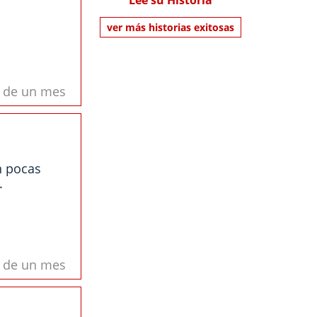
Lee su Historia
ver más historias exitosas
s de un mes
n pocas
.
s de un mes