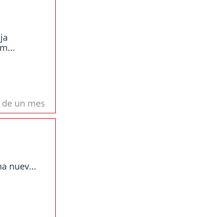
ja
m...
s de un mes
a nuev...