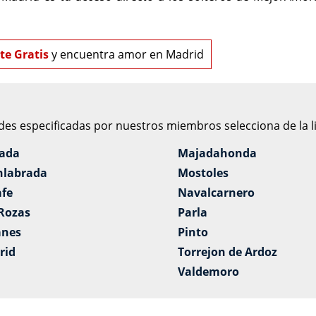
te Gratis
y encuentra amor en Madrid
es especificadas por nuestros miembros selecciona de la li
lada
Majadahonda
nlabrada
Mostoles
afe
Navalcarnero
 Rozas
Parla
anes
Pinto
rid
Torrejon de Ardoz
Valdemoro