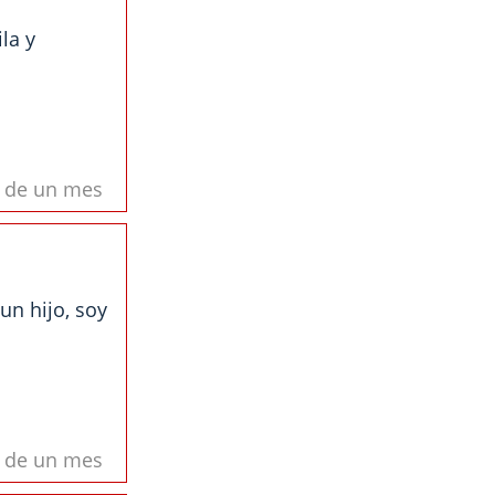
la y
s de un mes
un hijo, soy
s de un mes