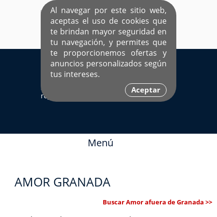
Al navegar por este sitio web,
aceptas el uso de cookies que
te brindan mayor seguridad en
tu navegación, y permites que
te proporcionemos ofertas y
EL ÚNICO SITIO DEDICADO A SOLTEROS
anuncios personalizados según
HISPANOS COMO TÚ
tus intereses.
Sí ya estás
Ingresa aquí
Aceptar
registrado
Menú
AMOR GRANADA
Buscar Amor afuera de Granada >>